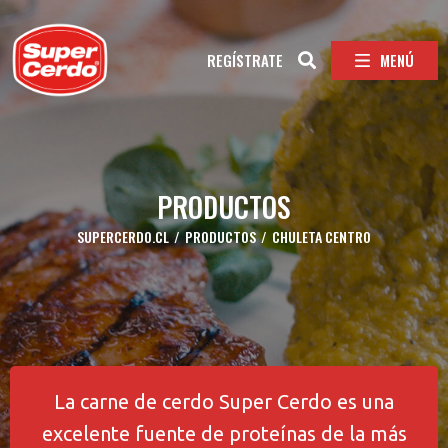
MENÚ
REGÍSTRATE
PRODUCTOS
SUPERCERDO.CL
/
PRODUCTOS
/
CHULETA CENTRO
La carne de cerdo Super Cerdo es una
excelente fuente de proteínas de la más