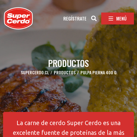
MENÚ
REGÍSTRATE
PRODUCTOS
SUPERCERDO.CL
/
PRODUCTOS
/
PULPA PIERNA 400 G
La carne de cerdo Super Cerdo es una
excelente fuente de proteínas de la más