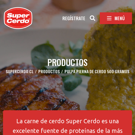
MENÚ
REGÍSTRATE
PRODUCTOS
SUPERCERDO.CL
/
PRODUCTOS
/
PULPA PIERNA DE CERDO 500 GRAMOS
La carne de cerdo Super Cerdo es una
excelente fuente de proteínas de la más