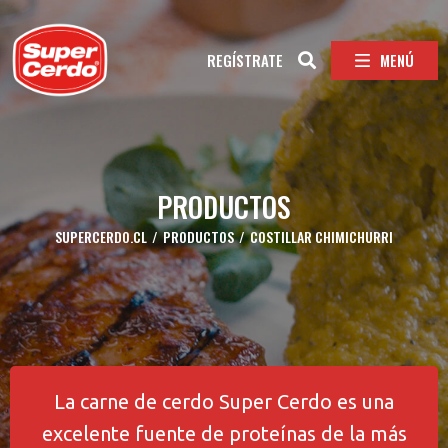
MENÚ
REGÍSTRATE
PRODUCTOS
SUPERCERDO.CL
/
PRODUCTOS
/
COSTILLAR CHIMICHURRI
La carne de cerdo Super Cerdo es una
excelente fuente de proteínas de la más