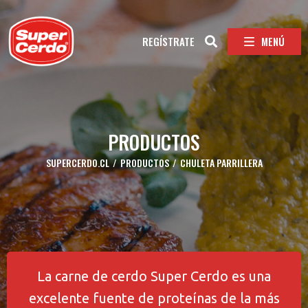
MENÚ
REGÍSTRATE
PRODUCTOS
SUPERCERDO.CL
/
PRODUCTOS
/
CHULETA PARRILLERA
La carne de cerdo Super Cerdo es una
excelente fuente de proteínas de la más