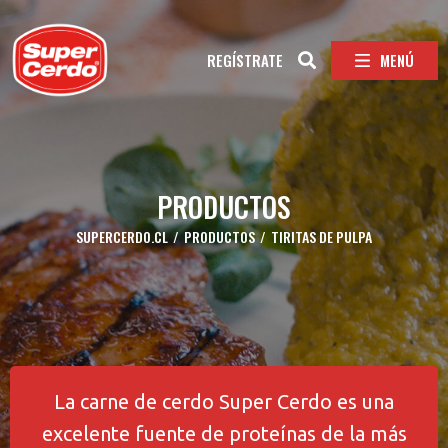
MENÚ
REGÍSTRATE
PRODUCTOS
SUPERCERDO.CL
/
PRODUCTOS
/
TIRITAS DE PULPA
La carne de cerdo Super Cerdo es una
excelente fuente de proteínas de la más